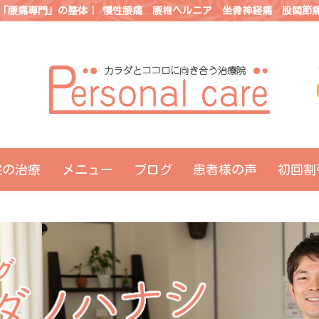
「腰痛専門」の整体｜ 慢性腰痛 腰椎ヘルニア 坐骨神経痛 股関節
院の治療
メニュー
ブログ
患者様の声
初回割