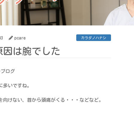
03
pcare
カラダノハナシ
原因は腕でした
-ブログ
に多いですね。
を向けない、首から頭痛がくる・・・などなど。