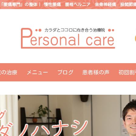
「腰痛専門」の整体｜ 慢性腰痛 腰椎ヘルニア 坐骨神経痛 股関節
院の治療
メニュー
ブログ
患者様の声
初回割